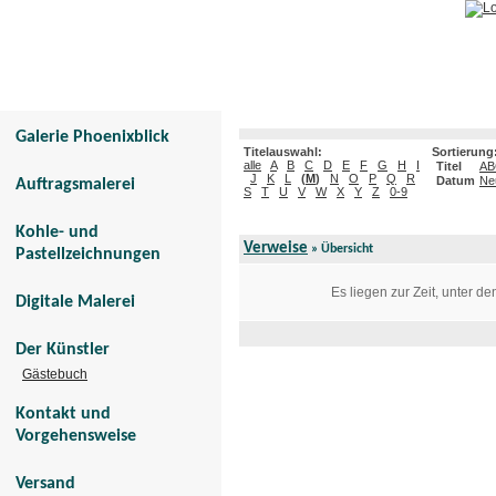
Galerie Phoenixblick
Tier- und Menschenportraits
Galerie Phoenixblick
Titelauswahl:
Sortierung
alle
A
B
C
D
E
F
G
H
I
Titel
AB
J
K
L
(
M
)
N
O
P
Q
R
Datum
Ne
Auftragsmalerei
S
T
U
V
W
X
Y
Z
0-9
Kohle- und
Verweise
» Übersicht
Pastellzeichnungen
Es liegen zur Zeit, unter d
Digitale Malerei
Der Künstler
Gästebuch
Kontakt und
Vorgehensweise
Versand