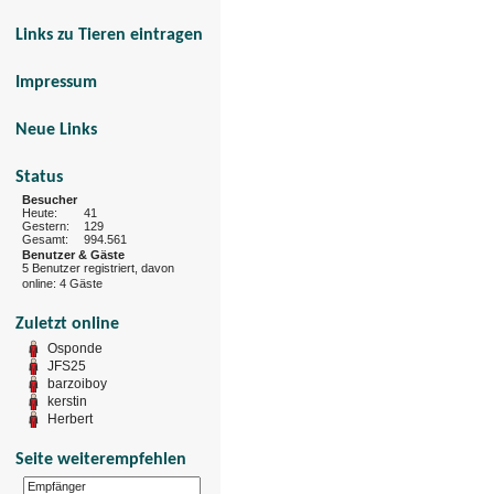
Links zu Tieren eintragen
Impressum
Neue Links
Status
Besucher
Heute:
41
Gestern:
129
Gesamt:
994.561
Benutzer & Gäste
5 Benutzer registriert, davon
online: 4 Gäste
Zuletzt online
Osponde
JFS25
barzoiboy
kerstin
Herbert
Seite weiterempfehlen