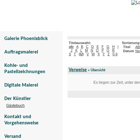
Galerie Phoenixblick
Tier- und Menschenportraits
Galerie Phoenixblick
Titelauswahl:
Sortierung
alle
A
B
C
D
E
F
G
H
I
Titel
AB
J
K
L
M
N
O
P
Q
R
Datum
Ne
Auftragsmalerei
S
T
(
U
)
V
W
X
Y
Z
0-9
Kohle- und
Verweise
» Übersicht
Pastellzeichnungen
Es liegen zur Zeit, unter d
Digitale Malerei
Der Künstler
Gästebuch
Kontakt und
Vorgehensweise
Versand