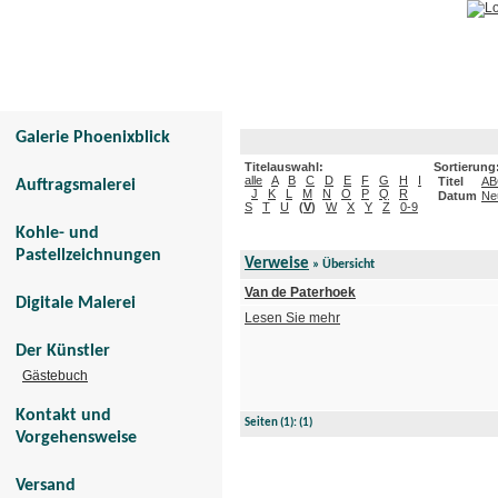
Galerie Phoenixblick
Tier- und Menschenportraits
Galerie Phoenixblick
Titelauswahl:
Sortierung
alle
A
B
C
D
E
F
G
H
I
Titel
AB
Auftragsmalerei
J
K
L
M
N
O
P
Q
R
Datum
Ne
S
T
U
(
V
)
W
X
Y
Z
0-9
Kohle- und
Pastellzeichnungen
Verweise
» Übersicht
Van de Paterhoek
Digitale Malerei
Lesen Sie mehr
Der Künstler
Gästebuch
Kontakt und
Seiten
(1):
(1)
Vorgehensweise
Versand