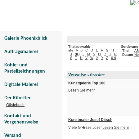
Galerie Phoenixblick
Tier- und Menschenportraits
Galerie Phoenixblick
Titelauswahl:
Sortierung
alle
A
B
C
D
E
F
G
H
I
Titel
AB
Auftragsmalerei
J
(
K
)
L
M
N
O
P
Q
R
Datum
Ne
S
T
U
V
W
X
Y
Z
0-9
Kohle- und
Pastellzeichnungen
Verweise
» Übersicht
Kunstgalerie Top 100
Digitale Malerei
Lesen Sie mehr
Der Künstler
Gästebuch
Kontakt und
Kunstmaler Josef Ditsch
Vorgehensweise
Viele Gr�sse Josef
Lesen Sie mehr
Versand