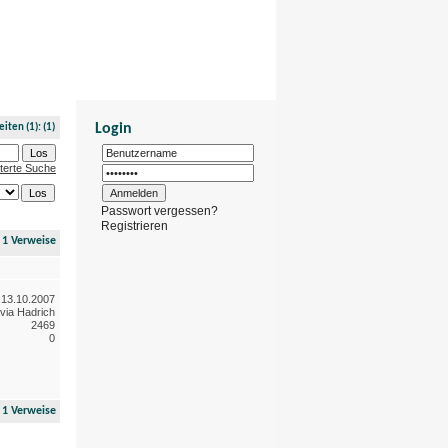
Donnerstag, 6. August 2026
Login
eiten
(1):
(1)
terte Suche
Passwort vergessen?
Registrieren
1 Verweise
13.10.2007
via Hadrich
2469
0
1 Verweise