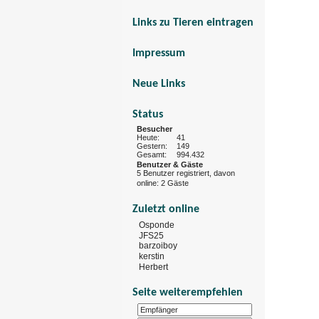
Links zu Tieren eintragen
Impressum
Neue Links
Status
Besucher
Heute:
41
Gestern:
149
Gesamt:
994.432
Benutzer & Gäste
5 Benutzer registriert, davon
online: 2 Gäste
Zuletzt online
Osponde
JFS25
barzoiboy
kerstin
Herbert
Seite weiterempfehlen