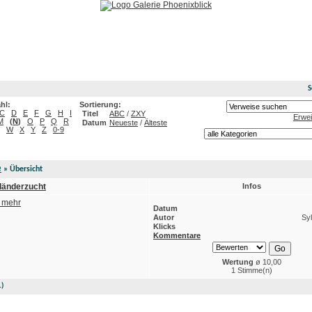
ck
S
hl:
Sortierung:
C
D
E
F
G
H
I
Titel
ABC
/
ZXY
Erwei
M
(
N
)
O
P
Q
R
Datum
Neueste
/
Älteste
W
X
Y
Z
0-9
e
» Übersicht
länderzucht
Infos
 mehr
Datum
Autor
Syl
Klicks
Kommentare
Wertung
ø 10,00
1 Stimme(n)
1)