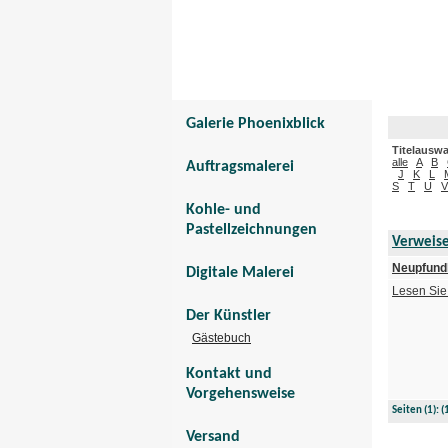
Galerie Phoenixbli
Tier- und Menschenportraits
Galerie Phoenixblick
Titelauswa
alle
A
B
Auftragsmalerei
J
K
L
S
T
U
V
Kohle- und
Pastellzeichnungen
Verweis
Neupfund
Digitale Malerei
Lesen Sie
Der Künstler
Gästebuch
Kontakt und
Vorgehensweise
Seiten
(1):
(
Versand