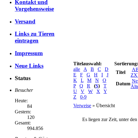
Kontakt und
Vorgehensweise
Versand
Links zu Tieren
eintragen
Impressum
Titelauswahl:
Sortierung
Neue Links
alle
A
B
C
D
A
Titel
E
F
G
H
I
J
ZX
Status
K
L
M
N
O
Ne
Datum
P
Q
R
(
S
)
T
Ält
Besucher
U
V
W
X
Y
Z
0-9
Heute:
Verweise
» Übersicht
84
Gestern:
120
Es liegen zur Zeit, unter de
Gesamt:
994.856