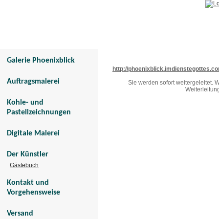
Galerie Phoenixblick
Tier- und Menschenportraits
Galerie Phoenixblick
http://phoenixblick.imdienstegottes.c
Auftragsmalerei
Sie werden sofort weitergeleitet.
Weiterleitun
Kohle- und
Pastellzeichnungen
Digitale Malerei
Der Künstler
Gästebuch
Kontakt und
Vorgehensweise
Versand