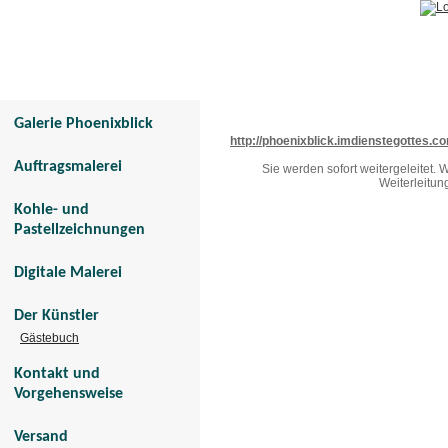
Galerie Phoenixblick
Tier- und Menschenportraits
Galerie Phoenixblick
http://phoenixblick.imdienstegottes.c
Auftragsmalerei
Sie werden sofort weitergeleitet.
Weiterleitun
Kohle- und
Pastellzeichnungen
Digitale Malerei
Der Künstler
Gästebuch
Kontakt und
Vorgehensweise
Versand