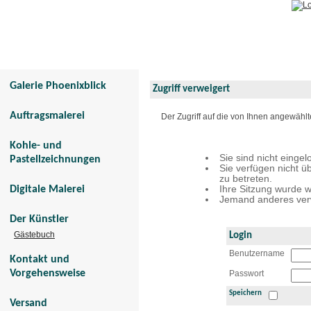
Galerie Phoenixblick
Tier- und Menschenportraits
Galerie Phoenixblick
Zugriff verweigert
Auftragsmalerei
Der Zugriff auf die von Ihnen angewähl
Kohle- und
Sie sind nicht eingel
Pastellzeichnungen
Sie verfügen nicht ü
zu betreten.
Digitale Malerei
Ihre Sitzung wurde w
Jemand anderes verw
Der Künstler
Gästebuch
Login
Benutzername
Kontakt und
Vorgehensweise
Passwort
Speichern
Versand